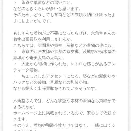
・ 茶道や華道などの習いごと。
などのときくらいが多いと思います。
そのため、どうしても箪笥などの衣類収納に仕舞ったま
まにしまいがちです。
もしそんな着物がご不要になったらぜひ、六角堂さんの
着物出張買取を利用しませんか。
こちらでは、訪問着や振袖、留袖などの着物の他にも、
・ 東京の江戸友禅や京都の京友禅、茨城県や栃木県の
結城紬や奄美大島の大島紬。
・ 大正から昭和に作られた、レトロな感じがあるアン
ティーク着物。
・ ちょっとしたアクセントになる、簪などの髪飾りや
バックなどの袋物、草履などの和装小物。
なども幅広く出張買取をされているそうです。
六角堂さんでは、どんな状態や素材の着物なら買取がで
きるのかが、
ホームページ上に掲載されているので、安心して依頼で
きます。
そのうえ、着物や和装小物だけではなく、一緒に出てく