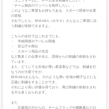
「ユニフォームに、チーム名を刺繍をしたい。」
「チーム独自のワッペンを制作したい。」
このようなご希望をお持ちである、スポーツ団体や企業
の皆様、
それでしたら、HOSAKA（ホサカ）さんならご希望に沿
う刺繍が依頼できますよ。
こちらの会社ではこれまでにも、
・ 学校関係やアパレル関連
・ 官公庁や商社
・ スポーツ用品小売店
など数多くの企業や法人、団体からの刺繍の依頼をされ
ています。
また、どうしても生地が厚い柔道着などでは、刺繍を行
なうのが大変ですが、
HOSAKAさんなら、そのような厚い生地や帽子などにも
正確に刺繍をすることができ、
それにより高い評価を得ており、再び刺繍の依頼をされ
る方も多くおられます。
また
・ 応援団の方からの、チームフラッグや横断幕などの