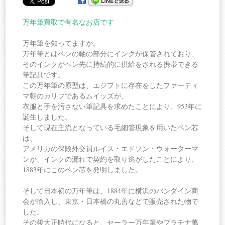
万年筆買取で有名なお店です
万年筆を知ってますか。
万年筆とはペンの軸の部分にインクが保管されており、
そのインクがペン先に持続的に供給をされる携帯できる
筆記具です。
この万年筆の原型は、エジプトに存在をしたファーティ
マ朝のカリフであるムイッズが、
衣服と手を汚さない筆記具を求めたことにより、953年に
誕生しました。
そして現在主流となっている毛細管現象を用いたペン芯
は、
アメリカの保険外交員ルイス・エドソン・ウォーターマ
ンが、インクの漏れで契約を取り逃がしたことにより、
1883年にこのペン芯を発明しました。
そして日本初の万年筆は、1884年に横浜のバンダイン商
会が輸入し、東京・日本橋の丸善などで販売された物で
した。
その後大正時代になると、セーラー万年筆やプラチナ萬