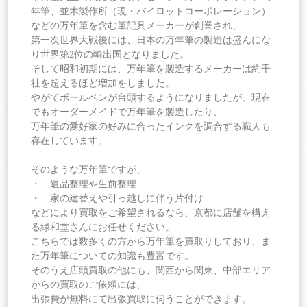
年筆、並木製作所（現・パイロットコーポレーション）
などの万年筆を含む筆記具メーカーが創業され、
第一次世界大戦後には、日本の万年筆の製造は盛んにな
り世界第2位の輸出国となりました。
そして昭和初期には、万年筆を製造するメーカーは約千
社を超えるほど増加をしました。
やがてボールペンが台頭するようになりましたが、現在
でもオーダーメイドで万年筆を製造したり、
万年筆の愛好家の好みに合ったインクを調合する職人も
存在しています。
そのような万年筆ですが、
・ 遺品整理や生前整理
・ 家の建替えや引っ越しに伴う片付け
などにより買取をご希望されるなら、京都に店舗を構え
る緑和堂さんにお任せください。
こちらでは数多くの方から万年筆を買取りしており、ま
た万年筆についての知識も豊富です。
そのうえ店頭買取の他にも、関西から関東、中部エリア
からの買取のご依頼には、
出張費が無料にて出張買取に伺うことができます。